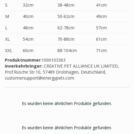
S
32cm
38-48cm
41cm
M
40cm
50-62cm
49cm
L
48cm
62-78cm
57cm
XL
54cm
70-88cm
61cm
XXL
60cm
88-104cm
71cm
Produktnummer:
1000103363
Inverkehrbringer
:
CREATIVE PET ALLIANCE UK LIMITED,
Prof.Rüsche Str.10, 57489 Drolshagen, Deutschland,
customersupport@ienergypets.com
Es wurden keine ähnlichen Produkte gefunden.
Es wurden keine ähnlichen Produkte gefunden.