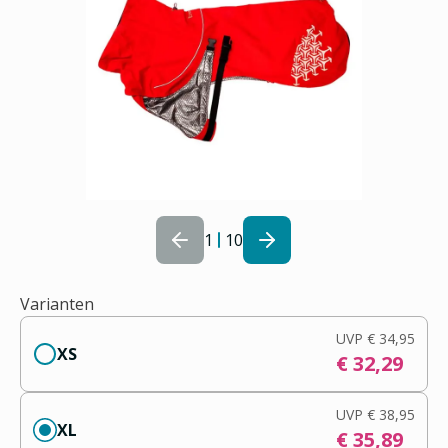
1
10
Varianten
UVP
€ 34,95
XS
€ 32,29
UVP
€ 38,95
XL
€ 35,89