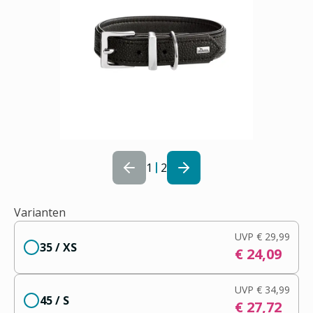
1
2
Varianten
UVP
€ 29,99
35 / XS
€ 24,09
UVP
€ 34,99
45 / S
€ 27,72