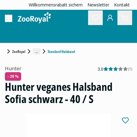
Willkommensrabatt sichern
Newsletter
Kontakt
...
ZooRoyal
Standard Halsband
Hunter
3.0
(
1
)
- 20 %
Hunter veganes Halsband
Sofia schwarz - 40 / S