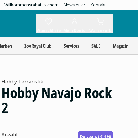
Willkommensrabatt sichern
Newsletter
Kontakt
Wunschliste
Mein Konto
Warenkorb
Marken
ZooRoyal Club
Services
SALE
Magazin
Hobby Terraristik
Hobby Navajo Rock
2
Anzahl
Du sparst € 4,90