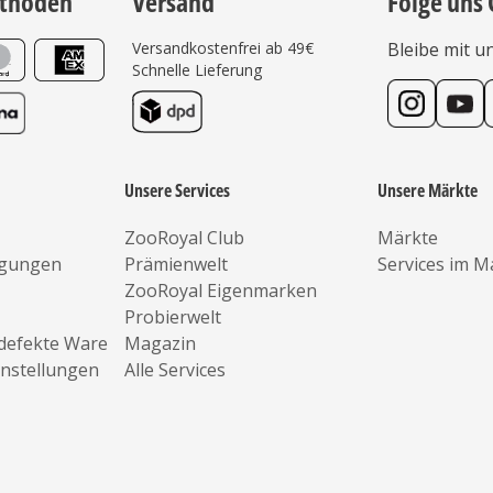
thoden
Versand
Folge uns 
Versandkostenfrei ab 49€
Bleibe mit u
Schnelle Lieferung
Unsere Services
Unsere Märkte
ZooRoyal Club
Märkte
ngungen
Prämienwelt
Services im M
ZooRoyal Eigenmarken
Probierwelt
defekte Ware
Magazin
instellungen
Alle Services