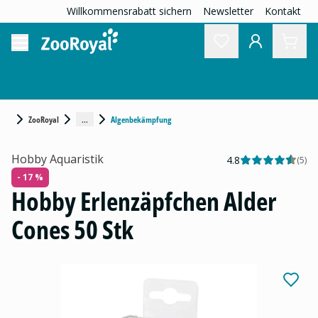
Willkommensrabatt sichern
Newsletter
Kontakt
...
ZooRoyal
Algenbekämpfung
Hobby Aquaristik
4.8
(
5
)
- 17 %
Hobby Erlenzäpfchen Alder
Cones 50 Stk