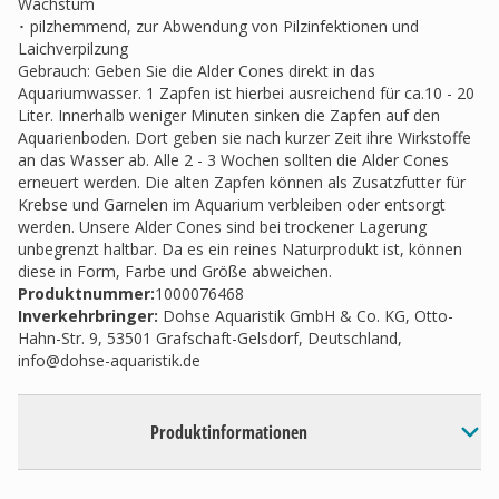
Wachstum
･ pilzhemmend, zur Abwendung von Pilzinfektionen und
Laichverpilzung
Gebrauch: Geben Sie die Alder Cones direkt in das
Aquariumwasser. 1 Zapfen ist hierbei ausreichend für ca.10 - 20
Liter. Innerhalb weniger Minuten sinken die Zapfen auf den
Aquarienboden. Dort geben sie nach kurzer Zeit ihre Wirkstoffe
an das Wasser ab. Alle 2 - 3 Wochen sollten die Alder Cones
erneuert werden. Die alten Zapfen können als Zusatzfutter für
Krebse und Garnelen im Aquarium verbleiben oder entsorgt
werden. Unsere Alder Cones sind bei trockener Lagerung
unbegrenzt haltbar. Da es ein reines Naturprodukt ist, können
diese in Form, Farbe und Größe abweichen.
Produktnummer:
1000076468
Inverkehrbringer
:
Dohse Aquaristik GmbH & Co. KG, Otto-
Hahn-Str. 9, 53501 Grafschaft-Gelsdorf, Deutschland,
info@dohse-aquaristik.de
Produktinformationen