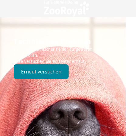
Technisches Problem
Es ist ein technischer Fehler aufgetreten – wir sind
bereits dran.
Bitte versuchen Sie es später erneut.
Erneut versuchen