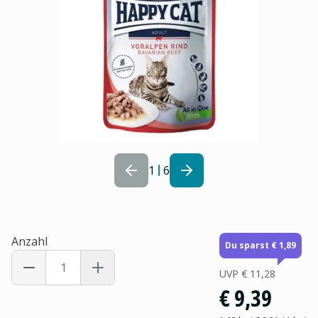
1
6
Anzahl
Du sparst € 1,89
UVP
€ 11,28
€ 9,39