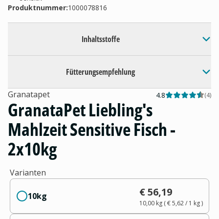
Produktnummer:
1000078816
Inhaltsstoffe
Fütterungsempfehlung
Granatapet
4.8
(
4
)
GranataPet Liebling's
Mahlzeit Sensitive Fisch -
2x10kg
Varianten
€ 56,19
10kg
10,00 kg
(
€ 5,62
/ 1
kg
)