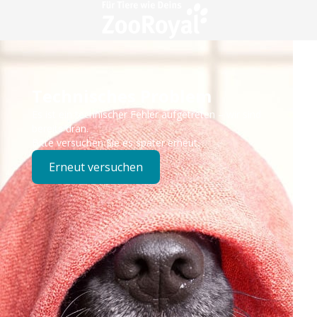
Technisches Problem
Es ist ein technischer Fehler aufgetreten – wir sind
bereits dran.
Bitte versuchen Sie es später erneut.
Erneut versuchen