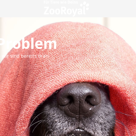
 Problem
 wir sind bereits dran.