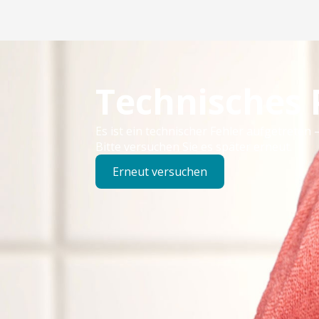
Technisches
Es ist ein technischer Fehler aufgetreten –
Bitte versuchen Sie es später erneut.
Erneut versuchen