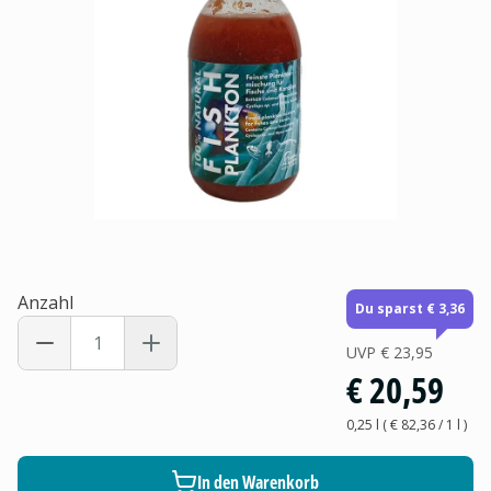
Anzahl
Du sparst € 3,36
UVP
€ 23,95
€ 20,59
0,25 l
(
€ 82,36
/ 1
l
)
In den Warenkorb