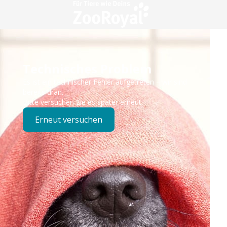
Technisches Problem
Es ist ein technischer Fehler aufgetreten – wir sind
bereits dran.
Bitte versuchen Sie es später erneut.
Erneut versuchen