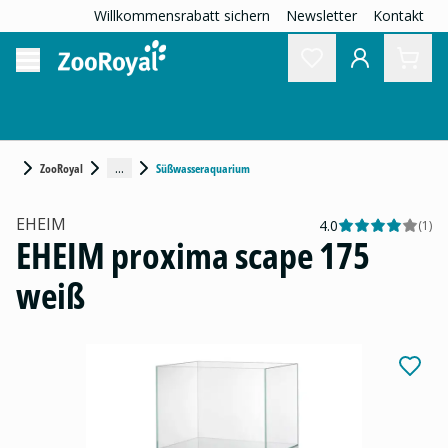
Willkommensrabatt sichern
Newsletter
Kontakt
...
ZooRoyal
Süßwasseraquarium
EHEIM
4.0
(
1
)
EHEIM proxima scape 175
weiß