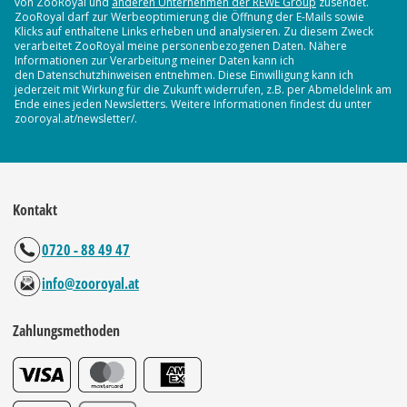
von ZooRoyal und
anderen Unternehmen der REWE Group
zusendet.
ZooRoyal darf zur Werbeoptimierung die Öffnung der E-Mails sowie
Klicks auf enthaltene Links erheben und analysieren. Zu diesem Zweck
verarbeitet ZooRoyal meine personenbezogenen Daten. Nähere
Informationen zur Verarbeitung meiner Daten kann ich
den Datenschutzhinweisen entnehmen. Diese Einwilligung kann ich
jederzeit mit Wirkung für die Zukunft widerrufen, z.B. per Abmeldelink am
Ende eines jeden Newsletters. Weitere Informationen findest du unter
zooroyal.at/newsletter/.
Kontakt
0720 - 88 49 47
info@zooroyal.at
Zahlungsmethoden