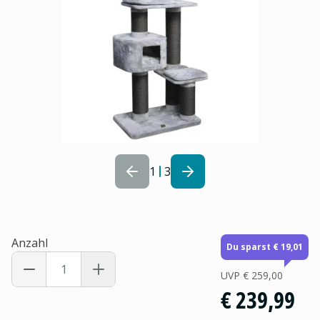
1
3
Anzahl
Du sparst € 19,01
UVP
€ 259,00
€ 239,99