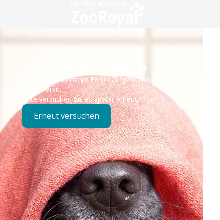
Technisches Problem
Es ist ein technischer Fehler aufgetreten – wir sind
bereits dran.
Bitte versuchen Sie es später erneut.
Erneut versuchen