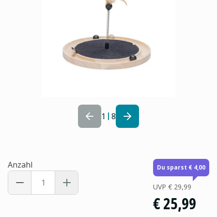
1
8
Anzahl
Du sparst € 4,00
UVP
€ 29,99
€ 25,99