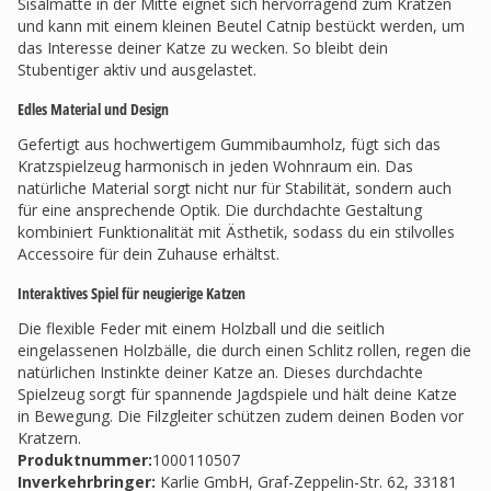
Sisalmatte in der Mitte eignet sich hervorragend zum Kratzen
und kann mit einem kleinen Beutel Catnip bestückt werden, um
das Interesse deiner Katze zu wecken. So bleibt dein
Stubentiger aktiv und ausgelastet.
Edles Material und Design
Gefertigt aus hochwertigem Gummibaumholz, fügt sich das
Kratzspielzeug harmonisch in jeden Wohnraum ein. Das
natürliche Material sorgt nicht nur für Stabilität, sondern auch
für eine ansprechende Optik. Die durchdachte Gestaltung
kombiniert Funktionalität mit Ästhetik, sodass du ein stilvolles
Accessoire für dein Zuhause erhältst.
Interaktives Spiel für neugierige Katzen
Die flexible Feder mit einem Holzball und die seitlich
eingelassenen Holzbälle, die durch einen Schlitz rollen, regen die
natürlichen Instinkte deiner Katze an. Dieses durchdachte
Spielzeug sorgt für spannende Jagdspiele und hält deine Katze
in Bewegung. Die Filzgleiter schützen zudem deinen Boden vor
Kratzern.
Produktnummer:
1000110507
Inverkehrbringer
:
Karlie GmbH, Graf-Zeppelin-Str. 62, 33181