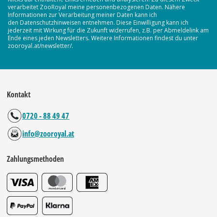
verarbeitet ZooRoyal meine personenbezogenen Daten. Nähere
Informationen zur Verarbeitung meiner Daten kann ich
den Datenschutzhinweisen entnehmen. Diese Einwilligung kann ich
jederzeit mit Wirkung für die Zukunft widerrufen, z.B. per Abmeldelink am
Ende eines jeden Newsletters. Weitere Informationen findest du unter
zooroyal.at/newsletter/.
Kontakt
0720 - 88 49 47
info@zooroyal.at
Zahlungsmethoden