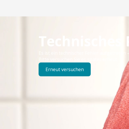
Technisches
Es ist ein technischer Fehler aufgetreten –
Bitte versuchen Sie es später erneut.
Erneut versuchen