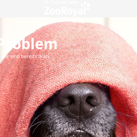
 Problem
 wir sind bereits dran.