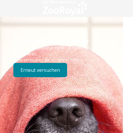
Technisches Problem
Es ist ein technischer Fehler aufgetreten – wir sind
bereits dran.
Bitte versuchen Sie es später erneut.
Erneut versuchen