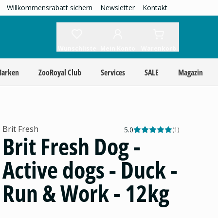
Willkommensrabatt sichern
Newsletter
Kontakt
Wunschliste
Mein Konto
Warenkorb
Marken
ZooRoyal Club
Services
SALE
Magazin
Brit Fresh
5.0
(
1
)
Brit Fresh Dog -
Active dogs - Duck -
Run & Work - 12kg