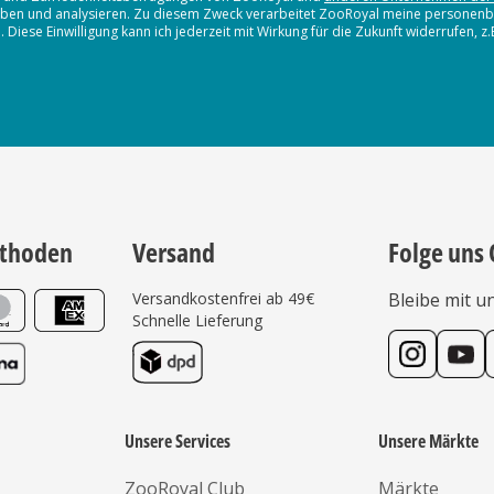
erheben und analysieren. Zu diesem Zweck verarbeitet ZooRoyal meine persone
iese Einwilligung kann ich jederzeit mit Wirkung für die Zukunft widerrufen, z
thoden
Versand
Folge uns 
Versandkostenfrei ab 49€
Bleibe mit u
Schnelle Lieferung
Unsere Services
Unsere Märkte
ZooRoyal Club
Märkte