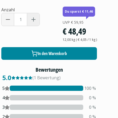
Anzahl
Du sparst € 11,46
UVP
€ 59,95
€ 48,49
12,00 kg
(
€ 4,05
/ 1
kg
)
In den Warenkorb
Bewertungen
5.0
(
1
Bewertung
)
5
100
%
4
0
%
3
0
%
2
0
%