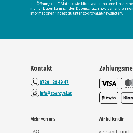
die Öffnung der E-Mails sowie Klicks auf enthaltene Links 
meiner Daten kann ich den Datenschutzhinweisen entnehmen. D
Informationen findest du unter zooroyal.at/newsletter/.
Kontakt
Zahlungsme
0720 - 88 49 47
info@zooroyal.at
Mehr von uns
Wir helfen dir
FAQ
Versand- und