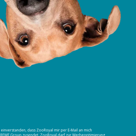
t einverstanden, dass ZooRoyal mir per E-Mail an mich
 REWE Group
zusendet. ZooRoyal darf zur Werbeoptimierung