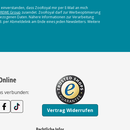
t einverstanden, dass ZooRoyal mir per E-Mail an mich
 REWE Group
zusendet. ZooRoyal darf zur Werbeoptimierung
nbezogenen Daten. Nähere Informationen zur Verarbeitung
.B. per Abmeldelink am Ende eines jeden Newsletters. Weitere
Online
ns verbunden:
Vertrag Widerrufen
Rechtliche Infos