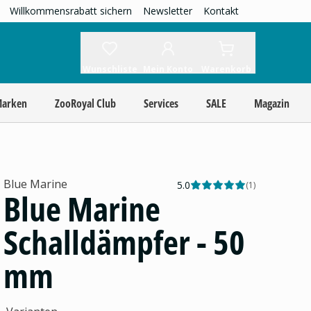
Willkommensrabatt sichern
Newsletter
Kontakt
Wunschliste
Mein Konto
Warenkorb
Marken
ZooRoyal Club
Services
SALE
Magazin
Blue Marine
5.0
(
1
)
Blue Marine
Schalldämpfer - 50
mm