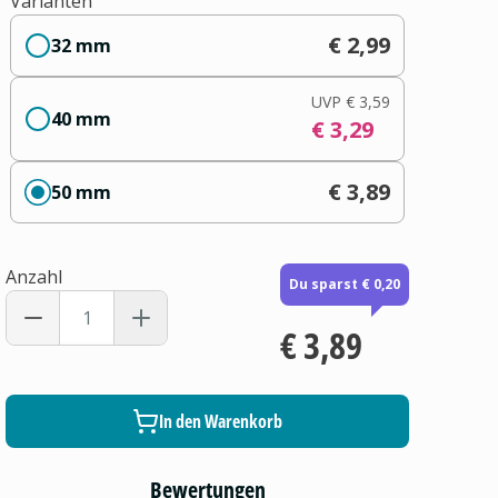
Varianten
€ 2,99
32 mm
UVP
€ 3,59
40 mm
€ 3,29
€ 3,89
50 mm
Anzahl
Du sparst € 0,20
€ 3,89
In den Warenkorb
Bewertungen