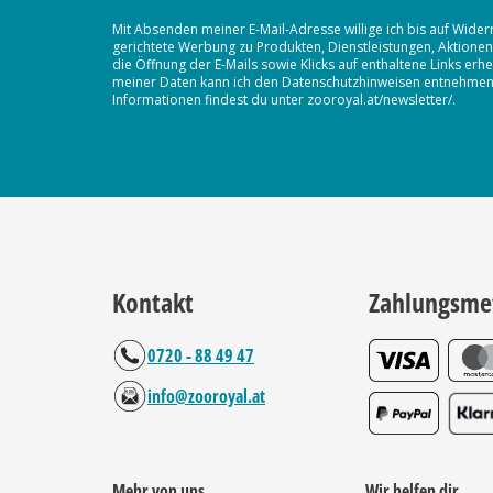
Mit Absenden meiner E-Mail-Adresse willige ich bis auf Wider
gerichtete Werbung zu Produkten, Dienstleistungen, Aktion
die Öffnung der E-Mails sowie Klicks auf enthaltene Links 
meiner Daten kann ich den Datenschutzhinweisen entnehmen. D
Informationen findest du unter zooroyal.at/newsletter/.
Kontakt
Zahlungsme
0720 - 88 49 47
info@zooroyal.at
Mehr von uns
Wir helfen dir