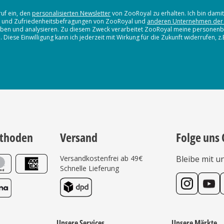
ruf ein, den
personalisierten Newsletter
von ZooRoyal zu erhalten. Ich bin dami
en und Zufriedenheitsbefragungen von ZooRoyal und
anderen Unternehmen der
erheben und analysieren. Zu diesem Zweck verarbeitet ZooRoyal meine persone
iese Einwilligung kann ich jederzeit mit Wirkung für die Zukunft widerrufen, z
thoden
Versand
Folge uns 
Versandkostenfrei ab 49€
Bleibe mit u
Schnelle Lieferung
Unsere Services
Unsere Märkte