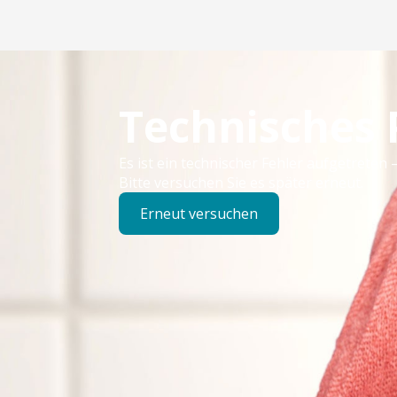
Technisches
Es ist ein technischer Fehler aufgetreten –
Bitte versuchen Sie es später erneut.
Erneut versuchen