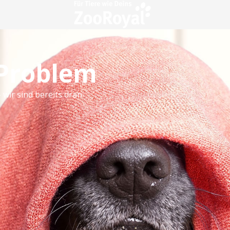
 Problem
 wir sind bereits dran.