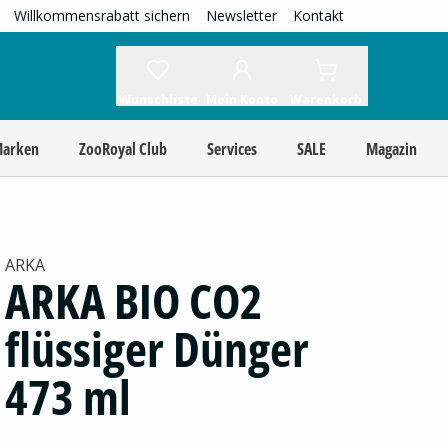
Willkommensrabatt sichern
Newsletter
Kontakt
Wunschliste
Mein Konto
Warenkorb
Marken
ZooRoyal Club
Services
SALE
Magazin
ARKA
ARKA BIO CO2
flüssiger Dünger
473 ml