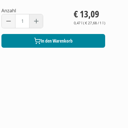
Anzahl
€ 13,09
0,47 l
(
€ 27,68
/ 1
l
)
In den Warenkorb