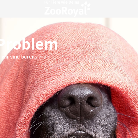
 Problem
 wir sind bereits dran.