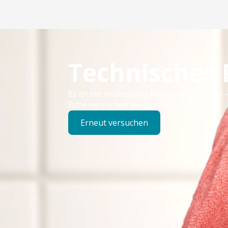
Technisches
Es ist ein technischer Fehler aufgetreten –
Bitte versuchen Sie es später erneut.
Erneut versuchen