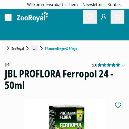
Willkommensrabatt sichern
Newsletter
Kontakt
...
ZooRoyal
Pflanzendünger & Pflege
JBL
5.0
(
2
)
JBL PROFLORA Ferropol 24 -
50ml