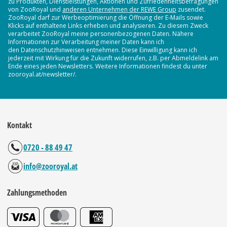
zu Produkten, Dienstleistungen, Aktionen und Zufriedenheitsbefragungen
von ZooRoyal und
anderen Unternehmen der REWE Group
zusendet.
ZooRoyal darf zur Werbeoptimierung die Öffnung der E-Mails sowie
Klicks auf enthaltene Links erheben und analysieren. Zu diesem Zweck
verarbeitet ZooRoyal meine personenbezogenen Daten. Nähere
Informationen zur Verarbeitung meiner Daten kann ich
den Datenschutzhinweisen entnehmen. Diese Einwilligung kann ich
jederzeit mit Wirkung für die Zukunft widerrufen, z.B. per Abmeldelink am
Ende eines jeden Newsletters. Weitere Informationen findest du unter
zooroyal.at/newsletter/.
Kontakt
0720 - 88 49 47
info@zooroyal.at
Zahlungsmethoden