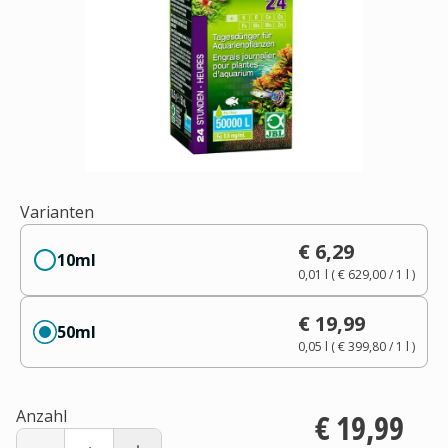
Varianten
€ 6,29
10ml
0,01 l
(
€ 629,00
/ 1
l
)
€ 19,99
50ml
0,05 l
(
€ 399,80
/ 1
l
)
Anzahl
€ 19,99