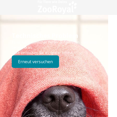
Technisches Problem
Es ist ein technischer Fehler aufgetreten – wir sind
bereits dran.
Bitte versuchen Sie es später erneut.
Erneut versuchen