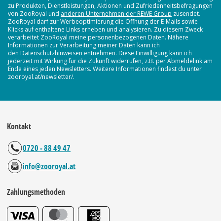
zu Produkten, Dienstleistungen, Aktionen und Zufriedenheitsbefragungen
von ZooRoyal und
anderen Unternehmen der REWE Group
zusendet.
ZooRoyal darf zur Werbeoptimierung die Öffnung der E-Mails sowie
Klicks auf enthaltene Links erheben und analysieren. Zu diesem Zweck
verarbeitet ZooRoyal meine personenbezogenen Daten. Nähere
Informationen zur Verarbeitung meiner Daten kann ich
den Datenschutzhinweisen entnehmen. Diese Einwilligung kann ich
jederzeit mit Wirkung für die Zukunft widerrufen, z.B. per Abmeldelink am
Ende eines jeden Newsletters. Weitere Informationen findest du unter
zooroyal.at/newsletter/.
Kontakt
0720 - 88 49 47
info@zooroyal.at
Zahlungsmethoden