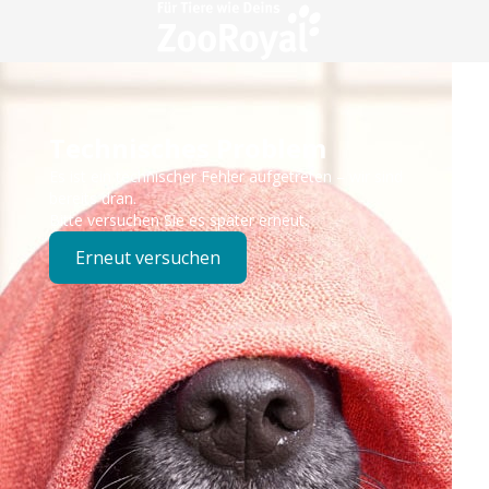
Technisches Problem
Es ist ein technischer Fehler aufgetreten – wir sind
bereits dran.
Bitte versuchen Sie es später erneut.
Erneut versuchen