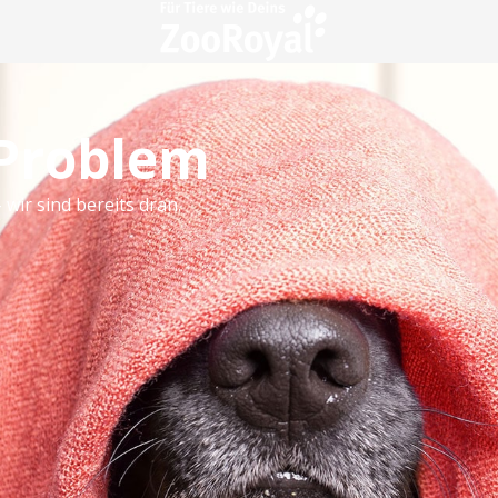
 Problem
 wir sind bereits dran.