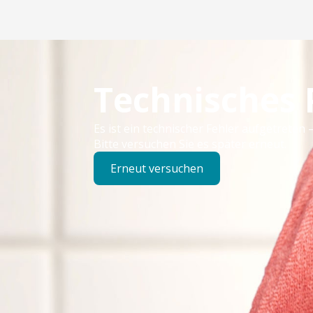
Technisches
Es ist ein technischer Fehler aufgetreten –
Bitte versuchen Sie es später erneut.
Erneut versuchen