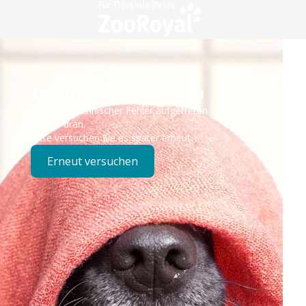
Technisches Problem
Es ist ein technischer Fehler aufgetreten – wir sind
bereits dran.
Bitte versuchen Sie es später erneut.
Erneut versuchen