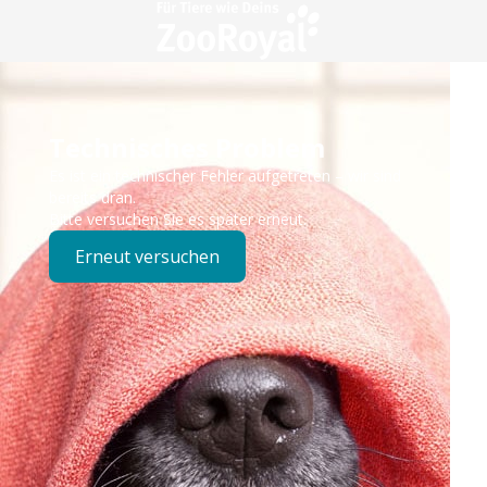
Technisches Problem
Es ist ein technischer Fehler aufgetreten – wir sind
bereits dran.
Bitte versuchen Sie es später erneut.
Erneut versuchen