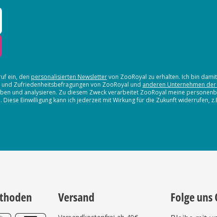
ruf ein, den
personalisierten Newsletter
von ZooRoyal zu erhalten. Ich bin dami
en und Zufriedenheitsbefragungen von ZooRoyal und
anderen Unternehmen der
erheben und analysieren. Zu diesem Zweck verarbeitet ZooRoyal meine persone
iese Einwilligung kann ich jederzeit mit Wirkung für die Zukunft widerrufen, z
thoden
Versand
Folge uns 