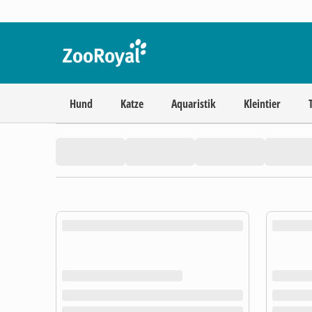
Hund
Katze
Aquaristik
Kleintier
product.loading-products