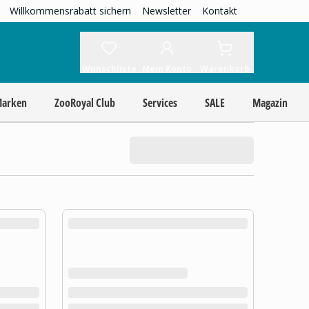
Willkommensrabatt sichern
Newsletter
Kontakt
Wunschliste
Mein Konto
Warenkorb
Marken
ZooRoyal Club
Services
SALE
Magazin