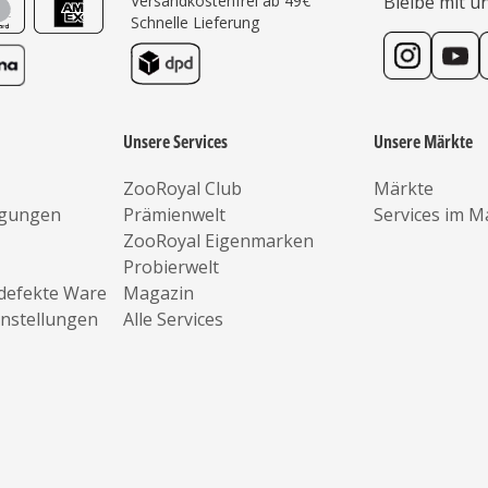
Versandkostenfrei ab 49€
Bleibe mit u
Schnelle Lieferung
Unsere Services
Unsere Märkte
ZooRoyal Club
Märkte
ngungen
Prämienwelt
Services im M
ZooRoyal Eigenmarken
Probierwelt
defekte Ware
Magazin
instellungen
Alle Services