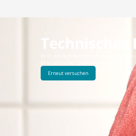
Technisches
Es ist ein technischer Fehler aufgetreten –
Bitte versuchen Sie es später erneut.
Erneut versuchen