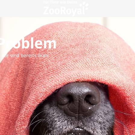
 Problem
 wir sind bereits dran.