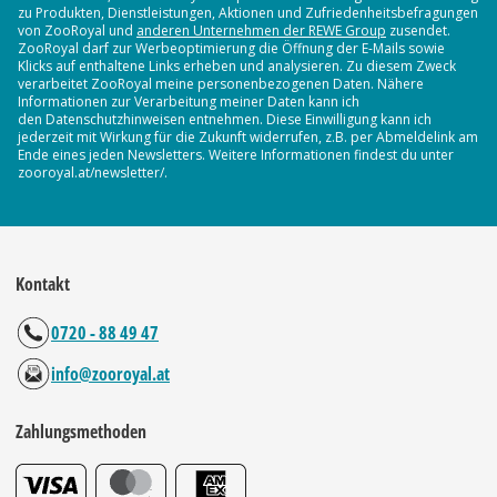
zu Produkten, Dienstleistungen, Aktionen und Zufriedenheitsbefragungen
von ZooRoyal und
anderen Unternehmen der REWE Group
zusendet.
ZooRoyal darf zur Werbeoptimierung die Öffnung der E-Mails sowie
Klicks auf enthaltene Links erheben und analysieren. Zu diesem Zweck
verarbeitet ZooRoyal meine personenbezogenen Daten. Nähere
Informationen zur Verarbeitung meiner Daten kann ich
den Datenschutzhinweisen entnehmen. Diese Einwilligung kann ich
jederzeit mit Wirkung für die Zukunft widerrufen, z.B. per Abmeldelink am
Ende eines jeden Newsletters. Weitere Informationen findest du unter
zooroyal.at/newsletter/.
Kontakt
0720 - 88 49 47
info@zooroyal.at
Zahlungsmethoden