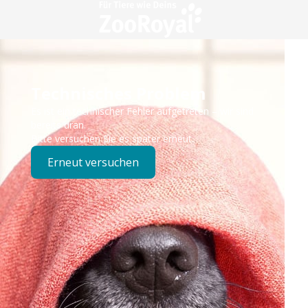
Technisches Problem
Es ist ein technischer Fehler aufgetreten – wir sind
bereits dran.
Bitte versuchen Sie es später erneut.
Erneut versuchen