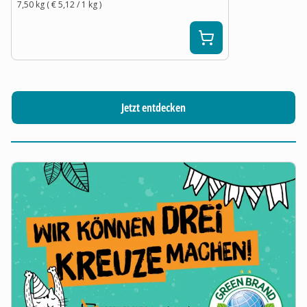
7,50 kg
(
€ 5,12
/ 1
kg
)
Jetzt entdecken