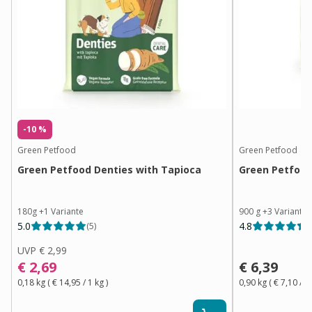
-10 %
Green Petfood
Green Petfood
Green Petfood Denties with Tapioca
Green Petfood
180g
+
1
Variante
900 g
+
3
Variante
5.0
4.8
(
5
)
(
UVP
€ 2,99
€ 2,69
€ 6,39
0,18 kg
(
€ 14,95
/ 1
kg
)
0,90 kg
(
€ 7,10
/ 1