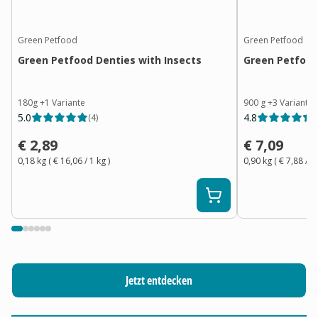
Green Petfood
Green Petfood
Green Petfood Denties with Insects
Green Petfood
180g
+
1
Variante
900 g
+
3
Variante
5.0
4.8
(
4
)
(
€ 2,89
€ 7,09
0,18 kg
(
€ 16,06
/ 1
kg
)
0,90 kg
(
€ 7,88
/ 1
Jetzt entdecken