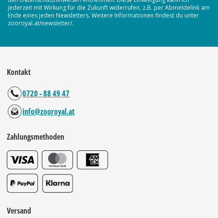
jederzeit mit Wirkung für die Zukunft widerrufen, z.B. per Abmeldelink am
Ende eines jeden Newsletters. Weitere Informationen findest du unter
zooroyal.at/newsletter/.
Kontakt
0720 - 88 49 47
info@zooroyal.at
Zahlungsmethoden
Versand