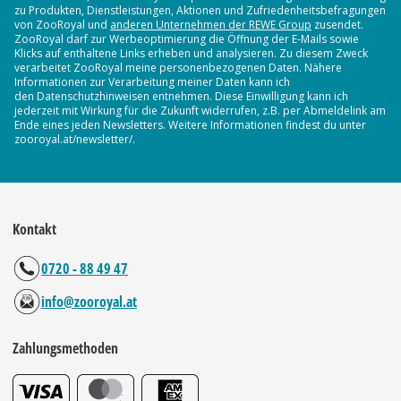
zu Produkten, Dienstleistungen, Aktionen und Zufriedenheitsbefragungen
von ZooRoyal und
anderen Unternehmen der REWE Group
zusendet.
ZooRoyal darf zur Werbeoptimierung die Öffnung der E-Mails sowie
Klicks auf enthaltene Links erheben und analysieren. Zu diesem Zweck
verarbeitet ZooRoyal meine personenbezogenen Daten. Nähere
Informationen zur Verarbeitung meiner Daten kann ich
den Datenschutzhinweisen entnehmen. Diese Einwilligung kann ich
jederzeit mit Wirkung für die Zukunft widerrufen, z.B. per Abmeldelink am
Ende eines jeden Newsletters. Weitere Informationen findest du unter
zooroyal.at/newsletter/.
Kontakt
0720 - 88 49 47
info@zooroyal.at
Zahlungsmethoden