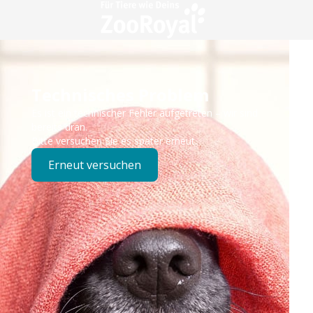
Technisches Problem
Es ist ein technischer Fehler aufgetreten – wir sind
bereits dran.
Bitte versuchen Sie es später erneut.
Erneut versuchen