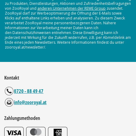
zu Produkten, Dienstleistungen, Aktionen und Zufriedenheitsbefragungen
von ZooRoyal und
anderen Unternehmen der REWE Group
zusendet.
ZooRoyal darf zur Werbeoptimierung die Öffnung der E-Mails sowie
Klicks auf enthaltene Links erheben und analysieren. Zu diesem Zweck
verarbeitet ZooRoyal meine personenbezogenen Daten. Nähere
Informationen zur Verarbeitung meiner Daten kann ich
den Datenschutzhinweisen entnehmen. Diese Einwilligung kann ich
jederzeit mit Wirkung für die Zukunft widerrufen, z.B. per Abmeldelink am
Ende eines jeden Newsletters. Weitere Informationen findest du unter
zooroyal.at/newsletter/.
Kontakt
0720 - 88 49 47
info@zooroyal.at
Zahlungsmethoden