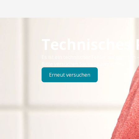
Technisches
Es ist ein technischer Fehler aufgetreten –
Bitte versuchen Sie es später erneut.
Erneut versuchen