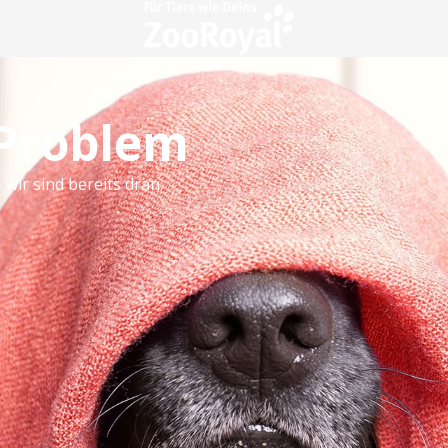
 Problem
 wir sind bereits dran.