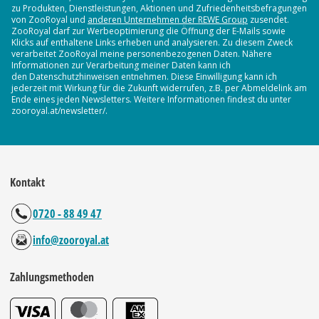
zu Produkten, Dienstleistungen, Aktionen und Zufriedenheitsbefragungen
von ZooRoyal und
anderen Unternehmen der REWE Group
zusendet.
ZooRoyal darf zur Werbeoptimierung die Öffnung der E-Mails sowie
Klicks auf enthaltene Links erheben und analysieren. Zu diesem Zweck
verarbeitet ZooRoyal meine personenbezogenen Daten. Nähere
Informationen zur Verarbeitung meiner Daten kann ich
den Datenschutzhinweisen entnehmen. Diese Einwilligung kann ich
jederzeit mit Wirkung für die Zukunft widerrufen, z.B. per Abmeldelink am
Ende eines jeden Newsletters. Weitere Informationen findest du unter
zooroyal.at/newsletter/.
Kontakt
0720 - 88 49 47
info@zooroyal.at
Zahlungsmethoden