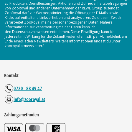
zu Produkten, Dienstleistungen, Aktionen und Zufriedenheitsbefragungen
von ZooRoyal und
anderen Unternehmen der REWE Group
zusendet.
ZooRoyal darf zur Werbeoptimierung die Öffnung der E-Mails sowie
Klicks auf enthaltene Links erheben und analysieren. Zu diesem Zweck
verarbeitet ZooRoyal meine personenbezogenen Daten. Nähere
Informationen zur Verarbeitung meiner Daten kann ich
den Datenschutzhinweisen entnehmen. Diese Einwilligung kann ich
jederzeit mit Wirkung für die Zukunft widerrufen, z.B. per Abmeldelink am
Ende eines jeden Newsletters. Weitere Informationen findest du unter
zooroyal.at/newsletter/.
Kontakt
0720 - 88 49 47
info@zooroyal.at
Zahlungsmethoden