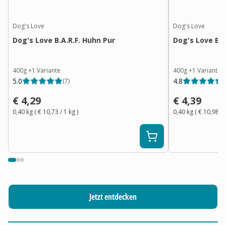
Dog's Love
Dog's Love
Dog's Love B.A.R.F. Huhn Pur
Dog's Love B.A
400g
+
1
Variante
400g
+
1
Variante
5.0
4.8
(
7
)
(
€ 4,29
€ 4,39
0,40 kg
(
€ 10,73
/ 1
kg
)
0,40 kg
(
€ 10,98
/ 
Jetzt entdecken