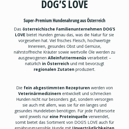
DOG’S LOVE
Super-Premium Hundenahrung aus Österreich
Das
österreichische Familienunternehmen DOG’S
LOVE
bietet Hunden genau das, was die Natur für sie
vorgesehen hat. Viel frisches Fleisch, hochwertige
Innereien, gesundes Obst und Gemüse,
nährstoffreiche Kräuter sowie wertvolle Öle werden zu
ausgewogenen
Alleinfuttermenüs
verarbeitet –
natürlich
in Österreich
und mit bevorzugt
regionalen Zutaten
produziert.
Die
fein abgestimmten Rezepturen
werden von
Veterinärmedizinern
entwickelt und schmecken
Hunden nicht nur besonders gut, sondern versorgen
sie auch mit allem, was sie für ein langes und
gesundes Hundeleben benötigen. Für jede Futtersorte
wird jeweils nur
eine Proteinquelle
verwendet,
somit bietet das Sortiment von DOG’S LOVE auch für
ernährungssensible Hunde mit
Unverträglichkeiten