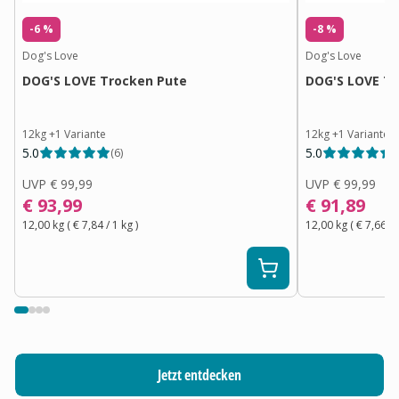
-6 %
-8 %
Dog's Love
Dog's Love
DOG'S LOVE Trocken Pute
DOG'S LOVE Tr
12kg
+
1
Variante
12kg
+
1
Variante
5.0
5.0
(
6
)
(
UVP
€ 99,99
UVP
€ 99,99
€ 93,99
€ 91,89
12,00 kg
(
€ 7,84
/ 1
kg
)
12,00 kg
(
€ 7,66
/ 
Jetzt entdecken