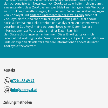
den
personalisierten Newsletter
von ZooRoyal zu erhalten. Ich bin damit
einverstanden, dass ZooRoyal mir per E-Mail an mich gerichtete Werbung
zu Produkten, Dienstleistungen, Aktionen und Zufriedenheitsbefragungen
von ZooRoyal und
anderen Unternehmen der REWE Group
zusendet.
ZooRoyal darf zur Werbeoptimierung die Öffnung der E-Mails sowie
Klicks auf enthaltene Links erheben und analysieren. Zu diesem Zweck
verarbeitet ZooRoyal meine personenbezogenen Daten. Nähere
Informationen zur Verarbeitung meiner Daten kann ich
den Datenschutzhinweisen entnehmen. Diese Einwilligung kann ich
jederzeit mit Wirkung für die Zukunft widerrufen, z.B. per Abmeldelink am
Ende eines jeden Newsletters. Weitere Informationen findest du unter
zooroyal.at/newsletter/.
Kontakt
0720 - 88 49 47
info@zooroyal.at
Zahlungsmethoden