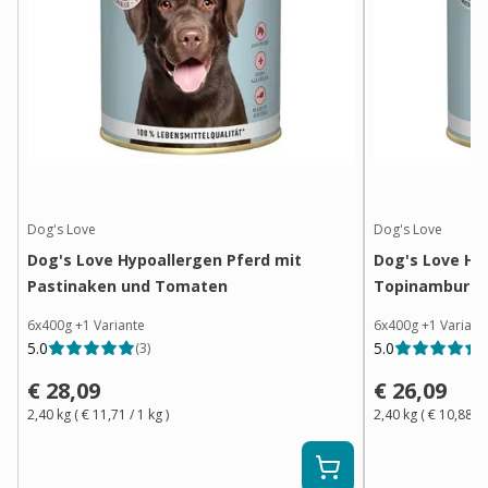
Dog's Love
Dog's Love
Dog's Love Hypoallergen Pferd mit
Dog's Love Hy
Pastinaken und Tomaten
Topinambur u
6x400g
+
1
Variante
6x400g
+
1
Variant
5.0
5.0
(
3
)
(
€ 28,09
€ 26,09
2,40 kg
(
€ 11,71
/ 1
kg
)
2,40 kg
(
€ 10,88
/ 