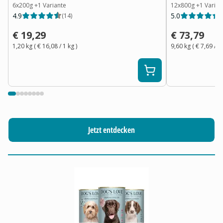
6x200g
+
1
Variante
12x800g
+
1
Varian
4.9
5.0
(
14
)
(
€ 19,29
€ 73,79
1,20 kg
(
€ 16,08
/ 1
kg
)
9,60 kg
(
€ 7,69
/ 1
Jetzt entdecken