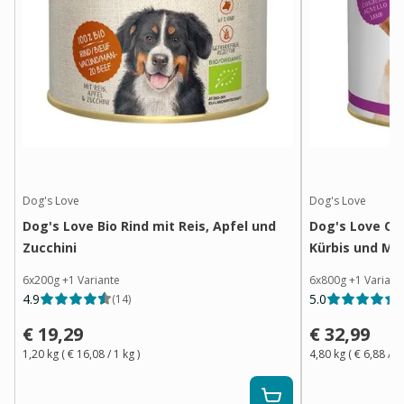
Dog's Love
Dog's Love
Dog's Love Bio Rind mit Reis, Apfel und
Dog's Love Cla
Zucchini
Kürbis und Mar
6x200g
+
1
Variante
6x800g
+
1
Variant
4.9
5.0
(
14
)
(
€ 19,29
€ 32,99
1,20 kg
(
€ 16,08
/ 1
kg
)
4,80 kg
(
€ 6,88
/ 1