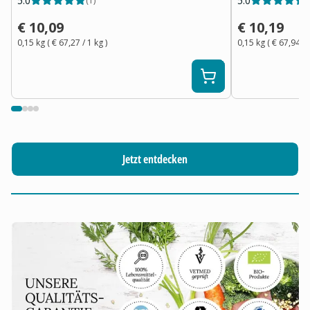
5.0
5.0
(
1
)
(
€ 10,09
€ 10,19
0,15 kg
(
€ 67,27
/ 1
kg
)
0,15 kg
(
€ 67,94
/ 
Jetzt entdecken