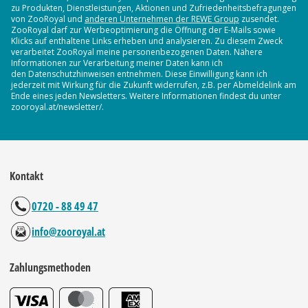
zu Produkten, Dienstleistungen, Aktionen und Zufriedenheitsbefragungen
von ZooRoyal und
anderen Unternehmen der REWE Group
zusendet.
ZooRoyal darf zur Werbeoptimierung die Öffnung der E-Mails sowie
Klicks auf enthaltene Links erheben und analysieren. Zu diesem Zweck
verarbeitet ZooRoyal meine personenbezogenen Daten. Nähere
Informationen zur Verarbeitung meiner Daten kann ich
den Datenschutzhinweisen entnehmen. Diese Einwilligung kann ich
jederzeit mit Wirkung für die Zukunft widerrufen, z.B. per Abmeldelink am
Ende eines jeden Newsletters. Weitere Informationen findest du unter
zooroyal.at/newsletter/.
Kontakt
0720 - 88 49 47
info@zooroyal.at
Zahlungsmethoden