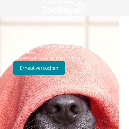
Technisches Problem
Es ist ein technischer Fehler aufgetreten – wir sind
bereits dran.
Bitte versuchen Sie es später erneut.
Erneut versuchen