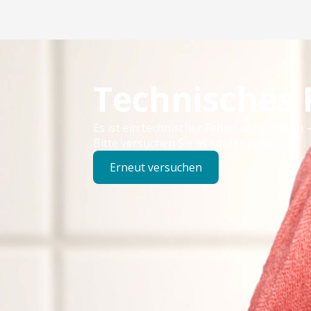
Technisches
Es ist ein technischer Fehler aufgetreten –
Bitte versuchen Sie es später erneut.
Erneut versuchen