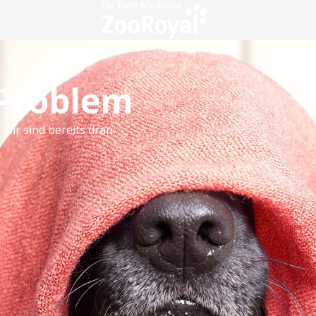
 Problem
 wir sind bereits dran.