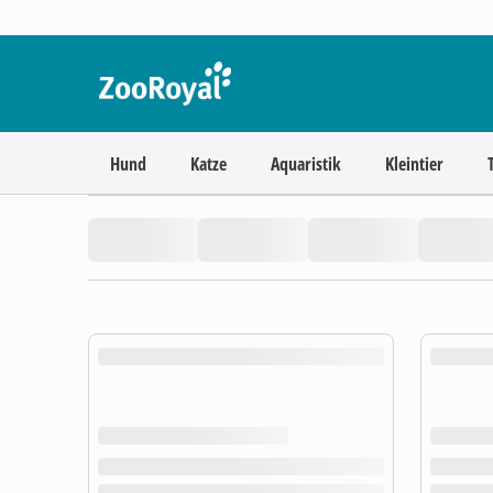
Hund
Katze
Aquaristik
Kleintier
product.loading-products