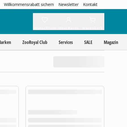
Willkommensrabatt sichern
Newsletter
Kontakt
Wunschliste
Mein Konto
Warenkorb
Marken
ZooRoyal Club
Services
SALE
Magazin