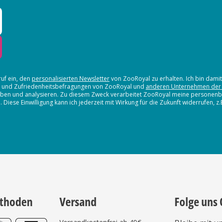
ruf ein, den
personalisierten Newsletter
von ZooRoyal zu erhalten. Ich bin dami
en und Zufriedenheitsbefragungen von ZooRoyal und
anderen Unternehmen der
erheben und analysieren. Zu diesem Zweck verarbeitet ZooRoyal meine persone
iese Einwilligung kann ich jederzeit mit Wirkung für die Zukunft widerrufen, z
thoden
Versand
Folge uns 