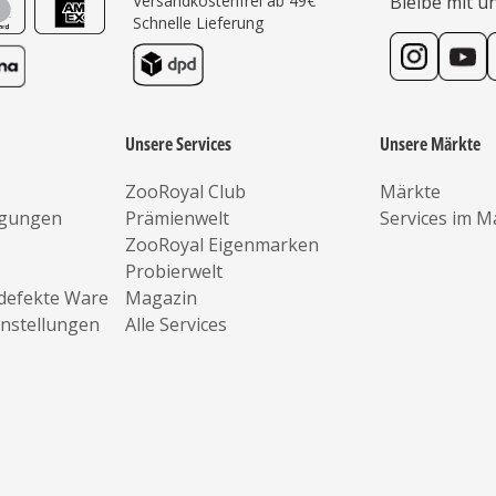
Versandkostenfrei ab 49€
Bleibe mit u
Schnelle Lieferung
Unsere Services
Unsere Märkte
ZooRoyal Club
Märkte
ngungen
Prämienwelt
Services im M
ZooRoyal Eigenmarken
Probierwelt
defekte Ware
Magazin
instellungen
Alle Services