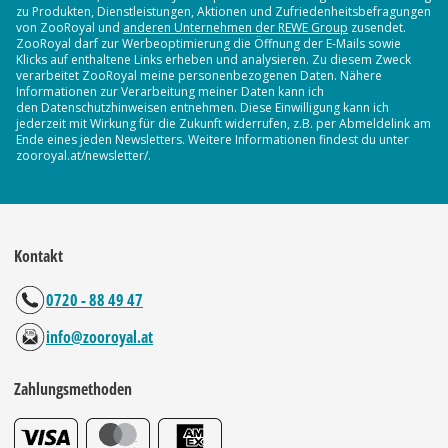
zu Produkten, Dienstleistungen, Aktionen und Zufriedenheitsbefragungen
von ZooRoyal und
anderen Unternehmen der REWE Group
zusendet.
ZooRoyal darf zur Werbeoptimierung die Öffnung der E-Mails sowie
Klicks auf enthaltene Links erheben und analysieren. Zu diesem Zweck
verarbeitet ZooRoyal meine personenbezogenen Daten. Nähere
Informationen zur Verarbeitung meiner Daten kann ich
den Datenschutzhinweisen entnehmen. Diese Einwilligung kann ich
jederzeit mit Wirkung für die Zukunft widerrufen, z.B. per Abmeldelink am
Ende eines jeden Newsletters. Weitere Informationen findest du unter
zooroyal.at/newsletter/.
Kontakt
0720 - 88 49 47
info@zooroyal.at
Zahlungsmethoden