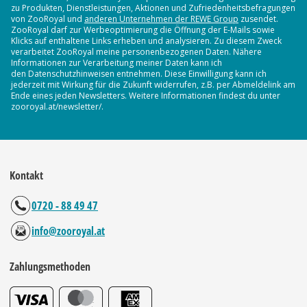
zu Produkten, Dienstleistungen, Aktionen und Zufriedenheitsbefragungen
von ZooRoyal und
anderen Unternehmen der REWE Group
zusendet.
ZooRoyal darf zur Werbeoptimierung die Öffnung der E-Mails sowie
Klicks auf enthaltene Links erheben und analysieren. Zu diesem Zweck
verarbeitet ZooRoyal meine personenbezogenen Daten. Nähere
Informationen zur Verarbeitung meiner Daten kann ich
den Datenschutzhinweisen entnehmen. Diese Einwilligung kann ich
jederzeit mit Wirkung für die Zukunft widerrufen, z.B. per Abmeldelink am
Ende eines jeden Newsletters. Weitere Informationen findest du unter
zooroyal.at/newsletter/.
Kontakt
0720 - 88 49 47
info@zooroyal.at
Zahlungsmethoden