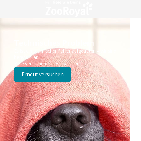
Technisches Problem
Es ist ein technischer Fehler aufgetreten – wir sind
bereits dran.
Bitte versuchen Sie es später erneut.
Erneut versuchen