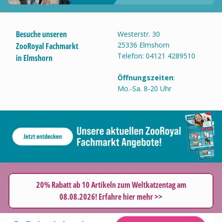
Besuche unseren
Westerstr. 30
25336 Elmshorn
ZooRoyal Fachmarkt
Telefon: 04121 4289510
in Elmshorn
Öffnungszeiten
:
Mo.-Sa. 8-20 Uhr
20% Rabatt ab 10 Artikeln zum Weltkatzentag am
08.08.2026! Erfahre hier mehr >>