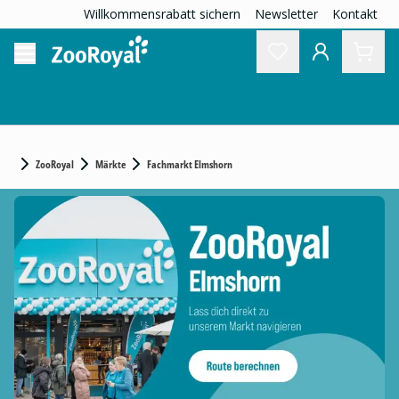
Willkommensrabatt sichern
Newsletter
Kontakt
ZooRoyal
Märkte
Fachmarkt Elmshorn