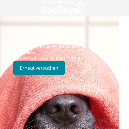
Technisches Problem
Es ist ein technischer Fehler aufgetreten – wir sind
bereits dran.
Bitte versuchen Sie es später erneut.
Erneut versuchen